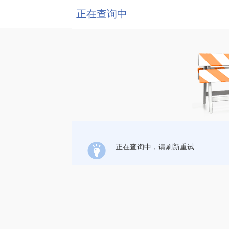
正在查询中
正在查询中，请刷新重试