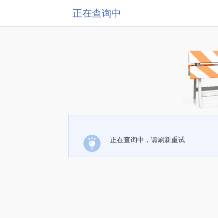
正在查询中
正在查询中，请刷新重试